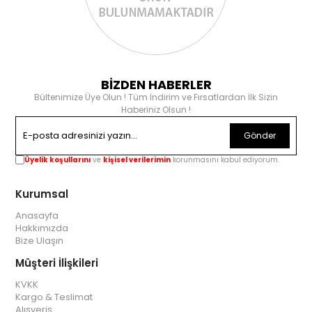
BİZDEN HABERLER
Bültenimize Üye Olun ! Tüm İndirim ve Fırsatlardan İlk Sizin
Haberiniz Olsun !
Gönder
Üyelik koşullarını
ve
kişisel verilerimin
korunmasını kabul ediyorum.
Kurumsal
Anasayfa
Hakkımızda
Bize Ulaşın
Müşteri İlişkileri
KVKK
Kargo & Teslimat
Alışveriş