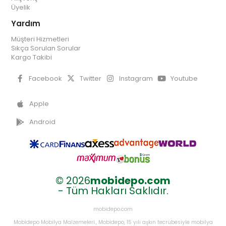
Üyelik
Yardım
Müşteri Hizmetleri
Sıkça Sorulan Sorular
Kargo Takibi
Facebook
Twitter
Instagram
Youtube
Apple
Android
© 2026
mobidepo.com
- Tüm Hakları Saklıdır.
mobidepo.com
Mobidepo Mobilya Malzemeleri., Mobidepo, 15 yılı aşkın tecrübesiyle mobilya