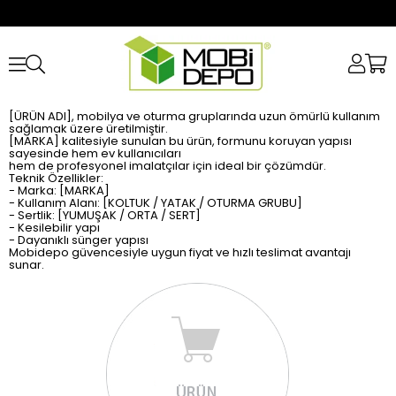
[ÜRÜN ADI], mobilya ve oturma gruplarında uzun ömürlü kullanım
sağlamak üzere üretilmiştir.
[MARKA] kalitesiyle sunulan bu ürün, formunu koruyan yapısı
sayesinde hem ev kullanıcıları
hem de profesyonel imalatçılar için ideal bir çözümdür.
Teknik Özellikler:
- Marka: [MARKA]
- Kullanım Alanı: [KOLTUK / YATAK / OTURMA GRUBU]
- Sertlik: [YUMUŞAK / ORTA / SERT]
- Kesilebilir yapı
- Dayanıklı sünger yapısı
Mobidepo güvencesiyle uygun fiyat ve hızlı teslimat avantajı
sunar.