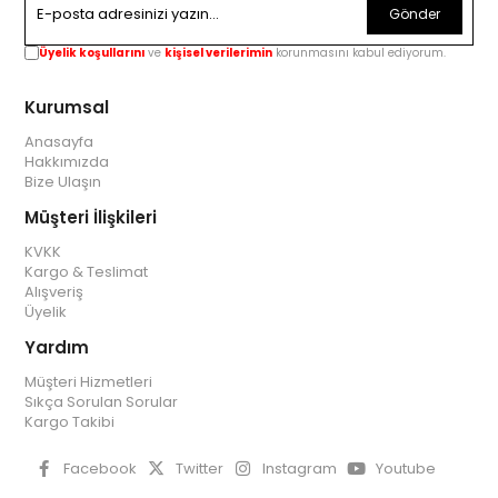
Gönder
Üyelik koşullarını
ve
kişisel verilerimin
korunmasını kabul ediyorum.
Kurumsal
Anasayfa
Hakkımızda
Bize Ulaşın
Müşteri İlişkileri
KVKK
Kargo & Teslimat
Alışveriş
Üyelik
Yardım
Müşteri Hizmetleri
Sıkça Sorulan Sorular
Kargo Takibi
Facebook
Twitter
Instagram
Youtube