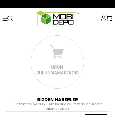
BİZDEN HABERLER
Bültenimize Üye Olun ! Tüm İndirim ve Fırsatlardan İlk Sizin
Haberiniz Olsun !