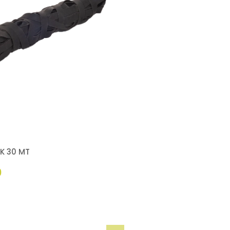
IK 30 MT
0