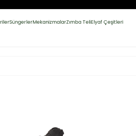
iler
Süngerler
Mekanizmalar
Zımba Teli
Elyaf Çeşitleri