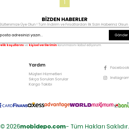
1
BİZDEN HABERLER
Bültenimize Üye Olun ! Tüm İndirim ve Fırsatlardan İlk Sizin Haberiniz Olsun 
Gönder
elik koşullarını
ve
kişisel verilerimin
korunmasını kabul ediyorum.
Yardım
Faceboo
Müşteri Hizmetleri
Instagra
Sıkça Sorulan Sorular
Kargo Takibi
© 2026
mobidepo.com
- Tüm Hakları Saklıdır.