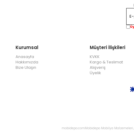
Üy
Kurumsal
Müşteri İlişkileri
Anasayfa
KVKK
Hakkımızda
Kargo & Teslimat
Bize Ulaşın
Alışveriş
Üyelik
mobidepo.com
Mobidepo Mobilya Malzemeleri., 