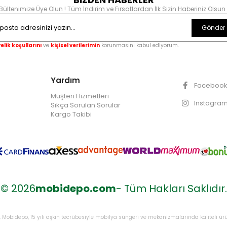
Bültenimize Üye Olun ! Tüm İndirim ve Fırsatlardan İlk Sizin Haberiniz Olsun 
Gönder
elik koşullarını
ve
kişisel verilerimin
korunmasını kabul ediyorum.
Yardım
Faceboo
Müşteri Hizmetleri
Instagra
Sıkça Sorulan Sorular
Kargo Takibi
© 2026
mobidepo.com
- Tüm Hakları Saklıdır.
Mobidepo, 15 yılı aşkın tecrübesiyle mobilya süngeri ve mekanizmalarında kaliteli ürü