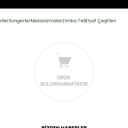
iler
Süngerler
Mekanizmalar
Zımba Teli
Elyaf Çeşitleri
BİZDEN HABERLER