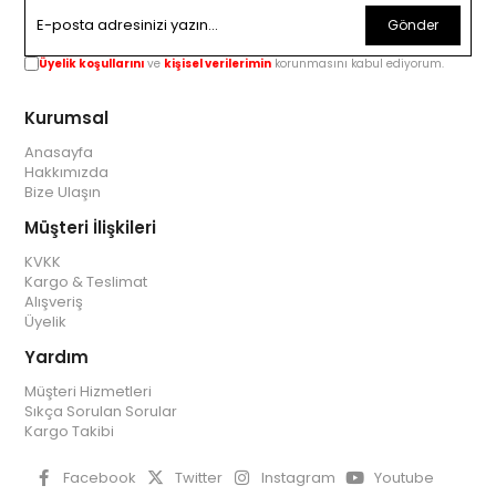
Gönder
Üyelik koşullarını
ve
kişisel verilerimin
korunmasını kabul ediyorum.
Kurumsal
Anasayfa
Hakkımızda
Bize Ulaşın
Müşteri İlişkileri
KVKK
Kargo & Teslimat
Alışveriş
Üyelik
Yardım
Müşteri Hizmetleri
Sıkça Sorulan Sorular
Kargo Takibi
Facebook
Twitter
Instagram
Youtube