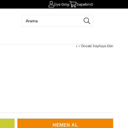
Üye Girişi
Sepetim
0
< < Önceki Sayfaya Dön