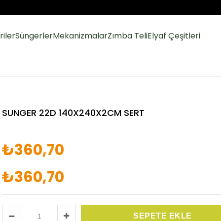
iler
Süngerler
Mekanizmalar
Zımba Teli
Elyaf Çeşitleri
SUNGER 22D 140X240X2CM SERT
₺360,70
₺360,70