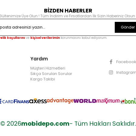
BİZDEN HABERLER
Bültenimize Üye Olun ! Tüm İndirim ve Fırsatlardan İlk Sizin Haberiniz Olsun 
Gönder
elik koşullarını
ve
kişisel verilerimin
korunmasını kabul ediyorum.
Yardım
Faceboo
Müşteri Hizmetleri
Instagra
Sıkça Sorulan Sorular
Kargo Takibi
© 2026
mobidepo.com
- Tüm Hakları Saklıdır.